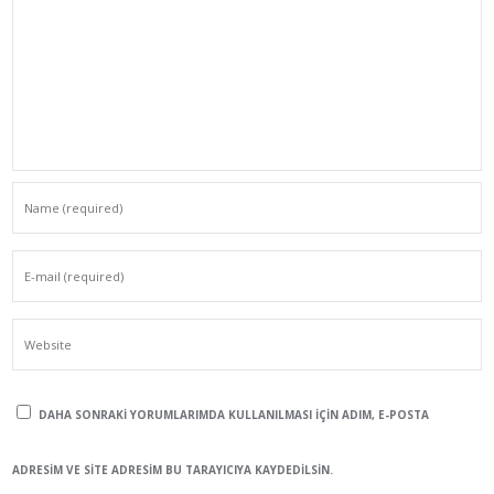
DAHA SONRAKI YORUMLARIMDA KULLANILMASI IÇIN ADIM, E-POSTA
ADRESIM VE SITE ADRESIM BU TARAYICIYA KAYDEDILSIN.