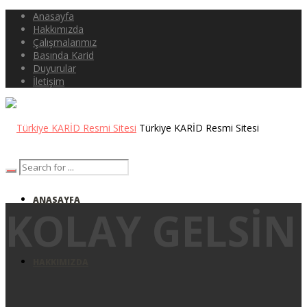
Anasayfa
Hakkımızda
Çalışmalarımız
Basında Karid
Duyurular
İletişim
Türkiye KARİD Resmi Sitesi
ANASAYFA
KOLAY GELSIN
HAKKIMIZDA