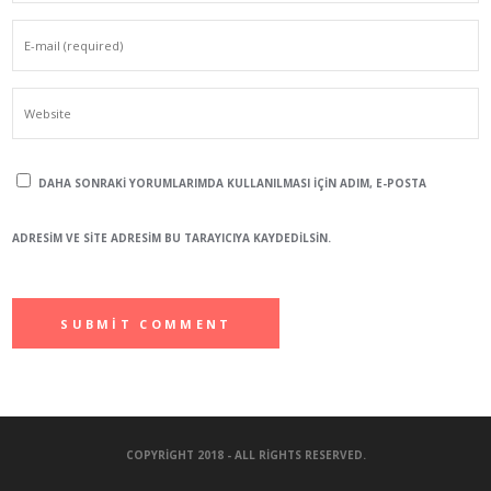
DAHA SONRAKI YORUMLARIMDA KULLANILMASI IÇIN ADIM, E-POSTA
ADRESIM VE SITE ADRESIM BU TARAYICIYA KAYDEDILSIN.
COPYRIGHT 2018 - ALL RIGHTS RESERVED.