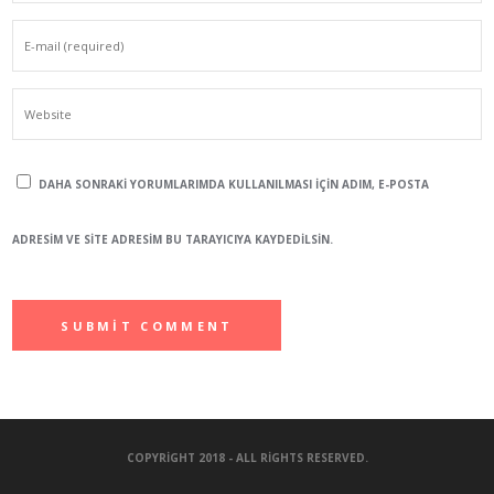
DAHA SONRAKI YORUMLARIMDA KULLANILMASI IÇIN ADIM, E-POSTA
ADRESIM VE SITE ADRESIM BU TARAYICIYA KAYDEDILSIN.
COPYRIGHT 2018 - ALL RIGHTS RESERVED.