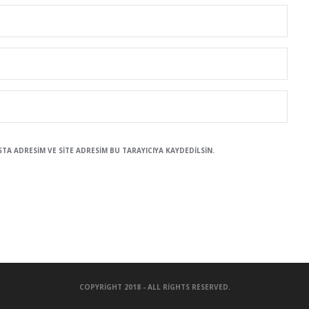
A ADRESIM VE SITE ADRESIM BU TARAYICIYA KAYDEDILSIN.
COPYRIGHT 2018 - ALL RIGHTS RESERVED.