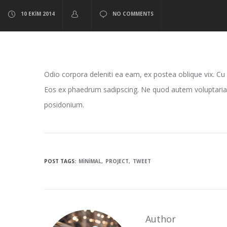
10 EKIM 2014
NO COMMENTS
Odio corpora deleniti ea eam, ex postea oblique vix. Cu 
Eos ex phaedrum sadipscing. Ne quod autem voluptaria 
posidonium.
POST TAGS:
MINIMAL
PROJECT
TWEET
Author