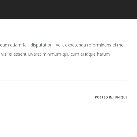
eam etiam falli disputationi, velit expetenda reformidans ei mei.
vis, ei essent iuvaret minimum qui, cum ei idque harum
POSTED IN:
UNIQUE