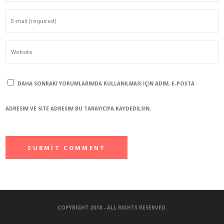
DAHA SONRAKI YORUMLARIMDA KULLANILMASI IÇIN ADIM, E-POSTA
ADRESIM VE SITE ADRESIM BU TARAYICIYA KAYDEDILSIN.
COPYRIGHT 2018 - ALL RIGHTS RESERVED.