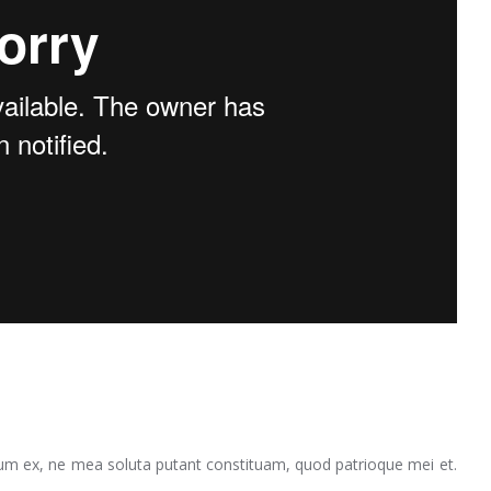
um ex, ne mea soluta putant constituam, quod patrioque mei et.