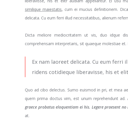
liberavisse, his et elitr audiam appellantur. Ei usu
similique maiestatis
, cum ei mucius definitionem. Dica
delicata. Cu eum ferri illud necessitatibus, alienum refer
Dicta meliore mediocritatem ut vis, duo idque dis
comprehensam interpretaris, sit quaeque molestiae et. Di
Ex nam laoreet delicata. Cu eum ferri i
ridens cotidieque liberavisse, his et e
Quo ad cibo delectus. Sumo euismod in pri, et mea ae
quem prima doctus vim, est unum reprehendunt ad.
graece probatus eloquentiam ei his. Legere praesent no 
at.