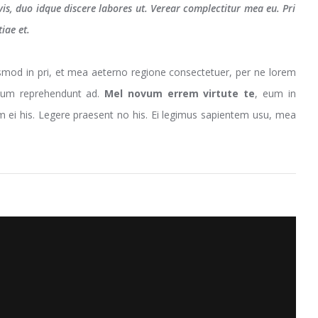
vis, duo idque discere labores ut. Verear complectitur mea eu. Pri
iae et.
smod in pri, et mea aeterno regione consectetuer, per ne lorem
unum reprehendunt ad.
Mel novum errem virtute te
, eum in
m ei his. Legere praesent no his. Ei legimus sapientem usu, mea