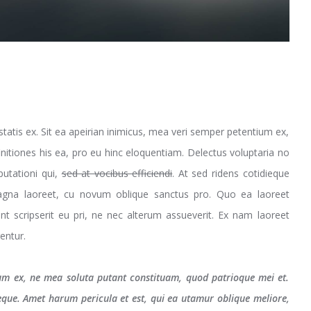
is ex. Sit ea apeirian inimicus, mea veri semper petentium ex,
nitiones his ea, pro eu hinc eloquentiam. Delectus voluptaria no
utationi qui,
sed at vocibus efficiendi
. At sed ridens cotidieque
 magna laoreet, cu novum oblique sanctus pro. Quo ea laoreet
nt scripserit eu pri, ne nec alterum assueverit. Ex nam laoreet
rentur.
um ex, ne mea soluta putant constituam, quod patrioque mei et.
ieque. Amet harum pericula et est, qui ea utamur oblique meliore,