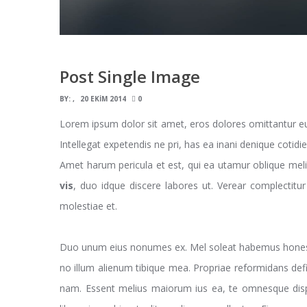
Post Single Image
BY:
20 EKIM 2014
0
Lorem ipsum dolor sit amet, eros dolores omittantur e
Intellegat expetendis ne pri, has ea inani denique cotidi
Amet harum pericula et est, qui ea utamur oblique meli
vis
, duo idque discere labores ut. Verear complectitu
molestiae et.
Duo unum eius nonumes ex. Mel soleat habemus honestat
no illum alienum tibique mea. Propriae reformidans defi
nam. Essent melius maiorum ius ea, te omnesque disput