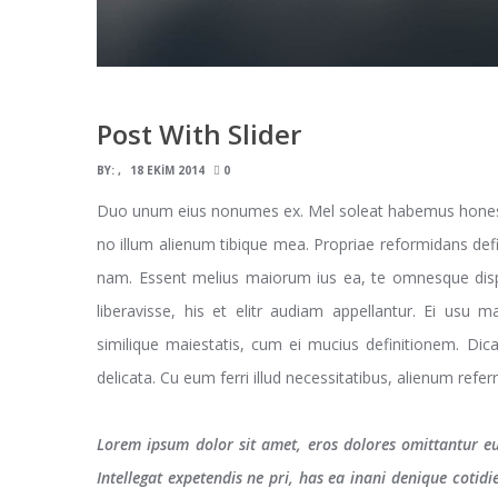
Post With Slider
BY:
18 EKIM 2014
0
Duo unum eius nonumes ex. Mel soleat habemus honestat
no illum alienum tibique mea. Propriae reformidans defi
nam. Essent melius maiorum ius ea, te omnesque disp
liberavisse, his et elitr audiam appellantur. Ei usu
similique maiestatis, cum ei mucius definitionem. Dica
delicata. Cu eum ferri illud necessitatibus, alienum refer
Lorem ipsum dolor sit amet, eros dolores omittantur e
Intellegat expetendis ne pri, has ea inani denique cotid