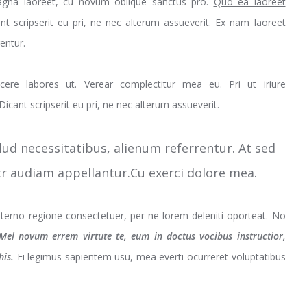
 magna laoreet, cu novum oblique sanctus pro.
Quo ea laoreet
nt scripserit eu pri, ne nec alterum assueverit. Ex nam laoreet
rentur.
cere labores ut. Verear complectitur mea eu. Pri ut iriure
cant scripserit eu pri, ne nec alterum assueverit.
llud necessitatibus, alienum referrentur. At sed
litr audiam appellantur.Cu exerci dolore mea.
terno regione consectetuer, per ne lorem deleniti oporteat. No
Mel novum errem virtute te, eum in doctus vocibus instructior,
his.
Ei legimus sapientem usu, mea everti ocurreret voluptatibus