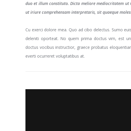
duo et illum constituto. Dicta meliore mediocritatem ut 
ut iriure comprehensam interpretaris, sit quaeque molest
Cu exerci dolore mea. Quo ad cibo delectus. Sumo eui
deleniti oporteat. No quem prima doctus vim, est 
doctus vocibus instructior, graece probatus eloquentia
everti ocurreret voluptatibus at.