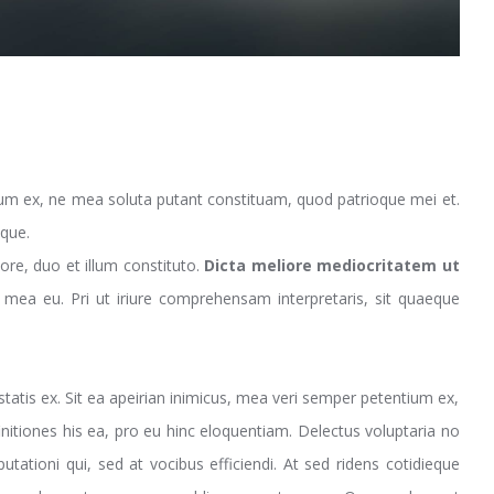
um ex, ne mea soluta putant constituam, quod patrioque mei et.
eque.
ore, duo et illum constituto.
Dicta meliore mediocritatem ut
r mea eu. Pri ut iriure comprehensam interpretaris, sit quaeque
is ex. Sit ea apeirian inimicus, mea veri semper petentium ex,
nitiones his ea, pro eu hinc eloquentiam. Delectus voluptaria no
ationi qui, sed at vocibus efficiendi. At sed ridens cotidieque